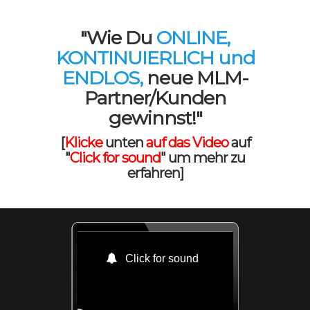
"Wie Du
ONLINE,
KONTINUIERLICH und
ENDLOS,
neue MLM-
Partner/Kunden
gewinnst!"
[
Klicke
unten
auf das Video
auf
"
Click for sound
" um mehr zu
erfahren]